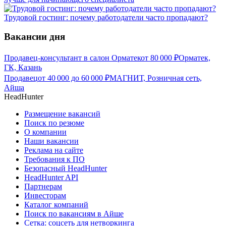
Трудовой гостинг: почему работодатели часто пропадают?
Вакансии дня
Продавец-консультант в салон Орматек
от
80 000
₽
Орматек,
ГК, Казань
Продавец
от
40 000
до
60 000
₽
МАГНИТ, Розничная сеть,
Айша
HeadHunter
Размещение вакансий
Поиск по резюме
О компании
Наши вакансии
Реклама на сайте
Требования к ПО
Безопасный HeadHunter
HeadHunter API
Партнерам
Инвесторам
Каталог компаний
Поиск по вакансиям в Айше
Сетка: соцсеть для нетворкинга