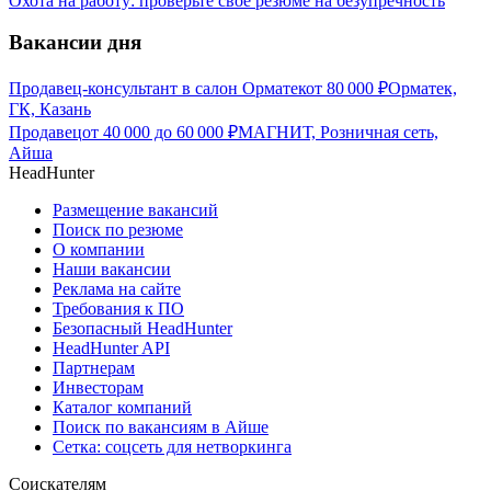
Охота на работу: проверьте своё резюме на безупречность
Вакансии дня
Продавец-консультант в салон Орматек
от
80 000
₽
Орматек,
ГК, Казань
Продавец
от
40 000
до
60 000
₽
МАГНИТ, Розничная сеть,
Айша
HeadHunter
Размещение вакансий
Поиск по резюме
О компании
Наши вакансии
Реклама на сайте
Требования к ПО
Безопасный HeadHunter
HeadHunter API
Партнерам
Инвесторам
Каталог компаний
Поиск по вакансиям в Айше
Сетка: соцсеть для нетворкинга
Соискателям