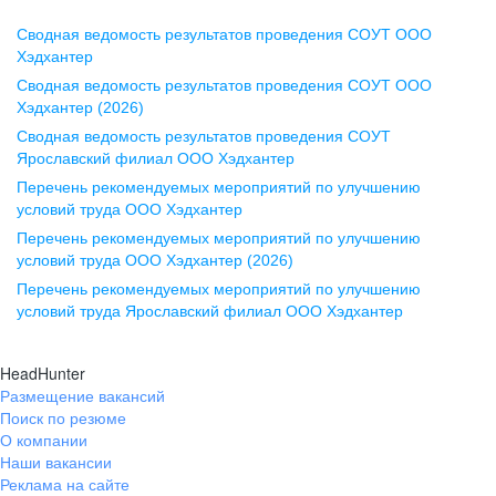
Сводная ведомость результатов проведения СОУТ ООО
Воронеж
Хэдхантер
Сводная ведомость результатов проведения СОУТ ООО
ул. Комиссаржевской, д. 10,
Хэдхантер (2026)
офис 1212
Сводная ведомость результатов проведения СОУТ
+7 473 280-05-05
Ярославский филиал ООО Хэдхантер
pr@vrn.hh.ru
Перечень рекомендуемых мероприятий по улучшению
условий труда ООО Хэдхантер
Казань
Перечень рекомендуемых мероприятий по улучшению
ул. Спартаковская, д. 2А, этаж 3,
условий труда ООО Хэдхантер (2026)
помещение 15
Перечень рекомендуемых мероприятий по улучшению
условий труда Ярославский филиал ООО Хэдхантер
+7 843 212-12-50
pr@kzn.hh.ru
HeadHunter
Размещение вакансий
Екатеринбург
Поиск по резюме
ул. Боевых Дружин, стр. 20,
О компании
5 этаж, офис 505, 521
Наши вакансии
Реклама на сайте
+7 343 226-79-99