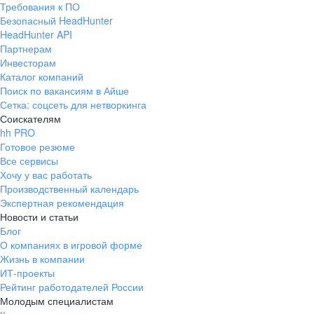
Требования к ПО
pr@ural.hh.ru
Безопасный HeadHunter
HeadHunter API
Краснодар
Партнерам
Инвесторам
ул. Янковского, д. 169, 7 этаж,
Каталог компаний
706 каб.
Поиск по вакансиям в Айше
+7 861 205-55-57
Сетка: соцсеть для нетворкинга
pr@krd.hh.ru
Соискателям
hh PRO
Готовое резюме
Владивосток
Все сервисы
пер. Ланинский д. 4, офис 3.4
Хочу у вас работать
Производственный календарь
+7 423 202-33-28
Экспертная рекомендация
pr@dv.hh.ru
Новости и статьи
Блог
Новосибирск
О компаниях в игровой форме
Жизнь в компании
ул. Большевистская, д. 35,
ИТ-проекты
помещение 21
Рейтинг работодателей России
+7 383 207-94-64
Молодым специалистам