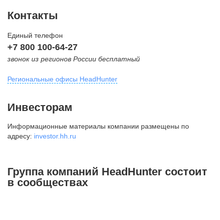
Контакты
Единый телефон
+7 800 100-64-27
звонок из регионов России бесплатный
Региональные офисы HeadHunter
Москва
Инвесторам
внутригородская территория
Информационные материалы компании размещены по
Муниципальный округ Тверской,
адресу:
investor.hh.ru
2-я Брестская ул., д. 48,
помещение 25
+7 495 974-64-27
Группа компаний HeadHunter состоит
+7 495 980-64-27
в сообществах
+7 495 134-92-24
press@hh.ru