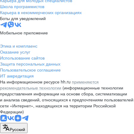
Карьера для молодых специалистов
pr@nsk.hh.ru
Школа программистов
Карьера в некоммерческих организациях
Минск
Боты для уведомлений
пр-т Дзержинского, д. 57,
10 этаж, помещение 45-1
Мобильное приложение
+375 (17)
336-03-02
Этика и комплаенс
pr@rabota.by
Оказание услуг
Использование сайтов
Алматы
Защита персональных данных
Пользовательское соглашение
пр. Абая, д. 151, БЦ Алатау,
ИТ аккредитация
12 этаж, офис 1209
На информационном ресурсе hh.ru
применяются
+7 727 232-13-13
рекомендательные технологии
(информационные технологии
pr@headhunter.com.kz
предоставления информации на основе сбора, систематизации
и анализа сведений, относящихся к предпочтениям пользователей
сети «Интернет», находящихся на территории Российской
Федерации)
Русский