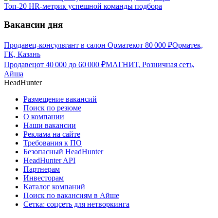
Топ-20 HR-метрик успешной команды подбора
Вакансии дня
Продавец-консультант в салон Орматек
от
80 000
₽
Орматек,
ГК, Казань
Продавец
от
40 000
до
60 000
₽
МАГНИТ, Розничная сеть,
Айша
HeadHunter
Размещение вакансий
Поиск по резюме
О компании
Наши вакансии
Реклама на сайте
Требования к ПО
Безопасный HeadHunter
HeadHunter API
Партнерам
Инвесторам
Каталог компаний
Поиск по вакансиям в Айше
Сетка: соцсеть для нетворкинга