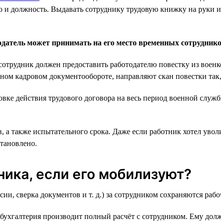
о и должность. Выдавать сотруднику трудовую книжку на руки и 
датель может принимать на его место временных сотрудник
а сотрудник должен предоставить работодателю повестку из вое
нном кадровом документообороте, направляют скан повестки так,
новке действия трудового договора на весь период военной слу
 а также испытательного срока. Даже если работник хотел увол
становлено.
ника, если его мобилизуют?
, сверка документов и т. д.) за сотрудником сохраняются рабоч
бухгалтерия производит полный расчёт с сотрудником. Ему долж