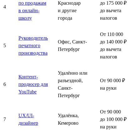
по продажам
Краснодар
до 175 000 ₽
4
в онлайн-
и другие
до вычета
школу
города
налогов
От 110 000
Руководитель
Офис, Санкт-
до 140 000 ₽
5
печатного
Петербург
до вычета
производства
налогов
Удалённо или
Контент-
разъездной,
От 90 000 ₽
6
продюсер для
Санкт-
на руки
YouTube
Петербург
От 90 000
UX/UI-
Удалёнка,
7
до 100 000 ₽
дизайнер
Кемерово
на руки