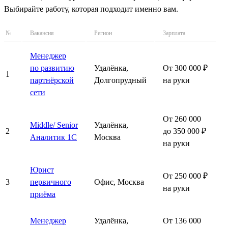
Выбирайте работу, которая подходит именно вам.
№
Вакансия
Регион
Зарплата
Менеджер
по развитию
Удалёнка,
От 300 000 ₽
1
партнёрской
Долгопрудный
на руки
сети
От 260 000
Middle/ Senior
Удалёнка,
2
до 350 000 ₽
Аналитик 1С
Москва
на руки
Юрист
От 250 000 ₽
3
первичного
Офис, Москва
на руки
приёма
Менеджер
Удалёнка,
От 136 000