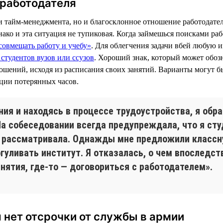
 работодателя
ки тайм-менеджмента, но и благосклонное отношение работодателя
нако и эта ситуация не тупиковая. Когда займешься поисками ра
совмещать работу и учебу»
. Для облегчения задачи вбей любую и
студентов вузов или ссузов
. Хороший знак, который может обозн
ошений, исходя из расписания своих занятий. Варианты могут б
ации потерянных часов.
ния и находясь в процессе трудоустройства, я обр
 На собеседовании всегда предупреждала, что я ст
не рассматривала. Однажды мне предложили классн
гуливать институт. Я отказалась, о чем впоследст
анятия, где-то — договориться с работодателем».
я нет отсрочки от службы в армии