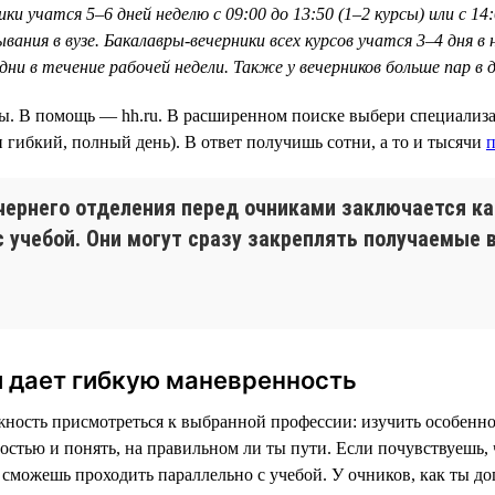
 учатся 5–6 дней неделю с 09:00 до 13:50 (1–2 курсы) или с 14:0
ания в вузе. Бакалавры-вечерники всех курсов учатся 3–4 дня в н
 дни в течение рабочей недели. Также у вечерников больше пар в
бы. В помощь — hh.ru. В расширенном поиске выбери специализац
 гибкий, полный день). В ответ получишь сотни, а то и тысячи
п
чернего отделения перед очниками заключается ка
с учебой. Они могут сразу закреплять получаемые 
и дает гибкую маневренность
ость присмотреться к выбранной профессии: изучить особеннос
остью и понять, на правильном ли ты пути. Если почувствуешь,
ы сможешь проходить параллельно с учебой. У очников, как ты д