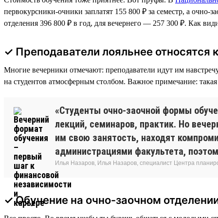
первокурсники-очники заплатят 155 800 ₽ за семестр, а очно-
отделения 396 800 ₽ в год, для вечернего — 257 300 ₽. Как вид
✓ Преподаватели лояльнее относятся 
Многие вечерники отмечают: преподаватели идут им навстречу. 
на студентов атмосферным столбом. Важное примечание: такая 
«Студенты очно-заочной формы обуче
лекций, семинаров, практик. Но веч
им свою занятость, находят компроми
администрациями факультета, поэтому
Илья Назаров, Илья Назаров, специалист Центра планир
✓ Обучение на очно-заочном отделени