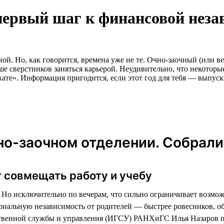
первый шаг к финансовой неза
й. Но, как говорится, времена уже не те. Очно-заочный (или ве
е сверстников заняться карьерой. Неудивительно, что некоторые
кате». Информация пригодится, если этот год для тебя — выпус
о-заочном отделении. Собрали
 совмещать работу и учебу
ь. Но исключительно по вечерам, что сильно ограничивает возмо
ериальную независимость от родителей — быстрее ровесников, 
ственной службы и управления (ИГСУ) РАНХиГС Илья Назаров 