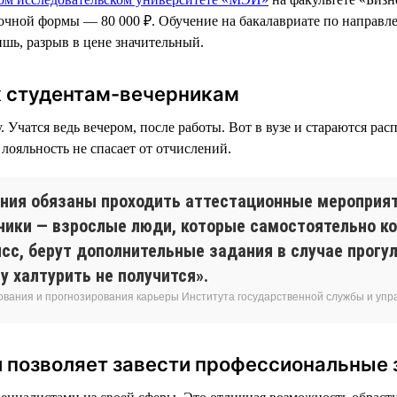
заочной формы — 80 000 ₽. Обучение на бакалавриате по направ
ишь, разрыв в цене значительный.
к студентам-вечерникам
Учатся ведь вечером, после работы. Вот в вузе и стараются расп
лояльность не спасает от отчислений.
ния обязаны проходить аттестационные мероприяти
ерники — взрослые люди, которые самостоятельно 
сс, берут дополнительные задания в случае прогу
 халтурить не получится».
ования и прогнозирования карьеры Института государственной службы и уп
и позволяет завести профессиональные