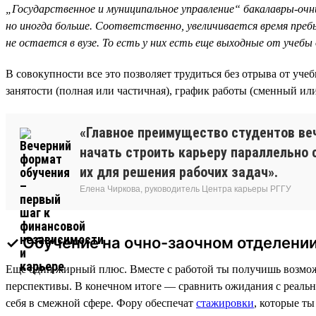
„Государственное и муниципальное управление“ бакалавры-очники
но иногда больше. Соответственно, увеличивается время пребыв
не остается в вузе. То есть у них есть еще выходные от учебы
В совокупности все это позволяет трудиться без отрыва от уче
занятости (полная или частичная), график работы (сменный или
«Главное преимущество студентов ве
начать строить карьеру параллельно 
их для решения рабочих задач».
Елена Чиркова, руководитель Центра карьеры РГГУ
✓ Обучение на очно-заочном отделени
Еще один жирный плюс. Вместе с работой ты получишь возможн
перспективы. В конечном итоге — сравнить ожидания с реальн
себя в смежной сфере. Фору обеспечат
стажировки
, которые т