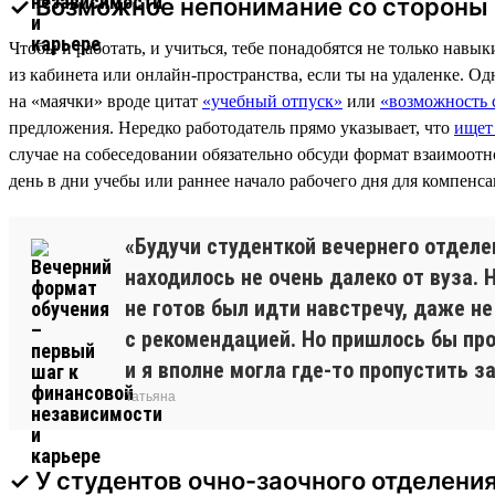
✓ Возможное непонимание со стороны
Чтобы и работать, и учиться, тебе понадобятся не только навы
из кабинета или онлайн-пространства, если ты на удаленке. Од
на «маячки» вроде цитат
«учебный отпуск»
или
«возможность 
предложения. Нередко работодатель прямо указывает, что
ищет 
случае на собеседовании обязательно обсуди формат взаимоотн
день в дни учебы или раннее начало рабочего дня для компенс
«Будучи студенткой вечернего отделе
находилось не очень далеко от вуза.
не готов был идти навстречу, даже 
с рекомендацией. Но пришлось бы про
и я вполне могла где-то пропустить з
Татьяна
✓ У студентов очно-заочного отделени