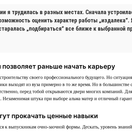
ии я трудилась в разных местах. Сначала устроил
возможность оценить характер работы „издалека“.
 старалась „подбираться“ все ближе к выбранной пр
 позволяет раньше начать карьеру
троительству своего профессионального будущего. Но ситуация 
ники выходят из вуза примерно в то же время. Но в большинстве 
тственно, перед тобой открываются двери многих компаний. Дл
. Незаменимая штука при выборе альма матер и отличный гаран
гут прокачать ценные навыки
тся к выпускникам очно-заочной формы. Дескать, уровень знаний