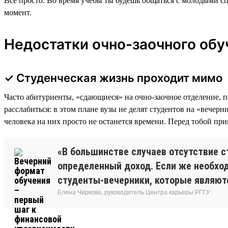
Все просто. Во время учебы ты будешь общаться с молодыми с
момент.
Недостатки очно-заочного обуч
✓ Студенческая жизнь проходит мимо
Часто абитуриенты, «сдающиеся» на очно-заочное отделение, 
расслабиться: в этом плане вузы не делят студентов на «вече
человека на них просто не останется времени. Перед тобой пр
«В большинстве случаев отсутствие 
определенный доход. Если же необход
студенты-вечерники, которые являют
Елена Чиркова, руководитель Центра карьеры РГГУ