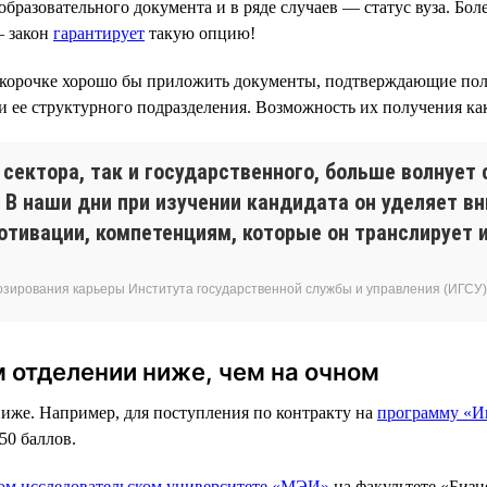
бразовательного документа и в ряде случаев — статус вуза. Бо
— закон
гарантирует
такую опцию!
 к корочке хорошо бы приложить документы, подтверждающие пол
ее структурного подразделения. Возможность их получения как 
 сектора, так и государственного, больше волнуе
 В наши дни при изучении кандидата он уделяет в
отивации, компетенциям, которые он транслирует 
озирования карьеры Института государственной службы и управления (ИГСУ
 отделении ниже, чем на очном
ниже. Например, для поступления по контракту на
программу «И
50 баллов.
м исследовательском университете «МЭИ»
на факультете «Бизн