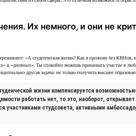
пециалистами из своей сферы. Это отличная возможность обраст
ения. Их немного, и они не кри
переживают: «А студенческая жизнь? Как я проживу без КВНов,
рних» и «дневных». Ты спокойно можешь принимать участие в лю
инципиально другая задача: не только получить высшее образова
студенческой жизни компенсируется возможностью 
имости работать нет, то это, наоборот, открывае
ся участниками студсовета, активными амбассадор