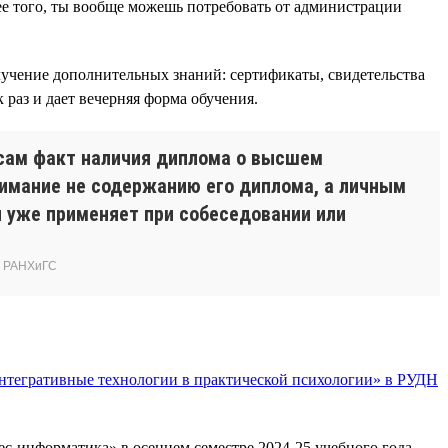
лее того, ты вообще можешь потребовать от администрации
учение дополнительных знаний: сертификаты, свидетельства
раз и дает вечерняя форма обучения.
т сам факт наличия диплома о высшем
нимание не содержанию его диплома, а личным
и уже применяет при собеседовании или
) РАНХиГС
нтегративные технологии в практической психологии» в РУДН
ес-информатика» в осеннем семестре 2024-25 учебного года