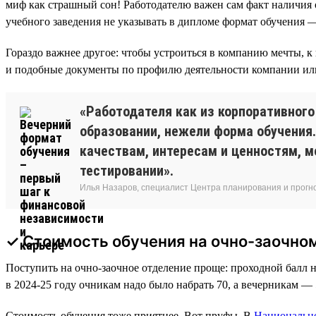
миф как страшный сон! Работодателю важен сам факт наличия о
учебного заведения не указывать в дипломе формат обучения 
Гораздо важнее другое: чтобы устроиться в компанию мечты,
и подобные документы по профилю деятельности компании или 
«Работодателя как из корпоративного
образовании, нежели форма обучения.
качествам, интересам и ценностям, м
тестировании».
Илья Назаров, специалист Центра планирования и прогн
✓ Стоимость обучения на очно-заочном
Поступить на очно-заочное отделение проще: проходной балл 
в 2024-25 году очникам надо было набрать 70, а вечерникам — 
Стоимость обучения тоже приятнее. Вот пруфы. В
Национально