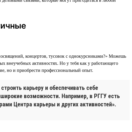
и деловыми связями, которые могут пригодиться в любой
тичные
 посвящений, концертов, тусовок с однокурсниками?» Можешь
бых внеучебных активностях. Но у тебя как у работающего
ние, но и приобрести профессиональный опыт.
строить карьеру и обеспечивать себе
т широкие возможности. Например, в РГГУ есть
ами Центра карьеры и других активностей».