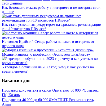
Как безопасно искать работу в интернете и не потерять свои
данные
Как стать успешным рекрутером на фрилансе: рекомендации
топ-10 экспертов HRspace*
Не только Крайний Север: работа на вахте в историях от
первого лица
Модная изнанка: о профессии «Ассистент дизайнера»
5 трендов в обучении на 2023 год: чему и как учиться во
время перемен?
Вакансии дня
Продавец-консультант в салон Орматек
от
80 000
₽
Орматек,
ГК, Казань
Продавец
от
40 000
до
60 000
₽
МАГНИТ, Розничная сеть,
Айша