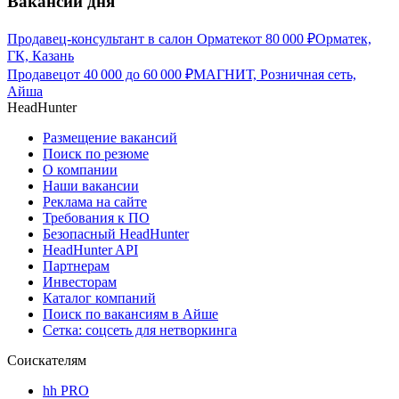
Вакансии дня
Продавец-консультант в салон Орматек
от
80 000
₽
Орматек,
ГК, Казань
Продавец
от
40 000
до
60 000
₽
МАГНИТ, Розничная сеть,
Айша
HeadHunter
Размещение вакансий
Поиск по резюме
О компании
Наши вакансии
Реклама на сайте
Требования к ПО
Безопасный HeadHunter
HeadHunter API
Партнерам
Инвесторам
Каталог компаний
Поиск по вакансиям в Айше
Сетка: соцсеть для нетворкинга
Соискателям
hh PRO