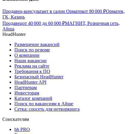
Продавец-консультант в салон Орматек
от
80 000
₽
Орматек,
ГК, Казань
Продавец
от
40 000
до
60 000
₽
МАГНИТ, Розничная сеть,
Айша
HeadHunter
Размещение вакансий
Поиск по резюме
О компании
Наши вакансии
Реклама на сайте
Требования к ПО
Безопасный HeadHunter
HeadHunter API
Партнерам
Инвесторам
Каталог компаний
Поиск по вакансиям в Айше
Сетка: соцсеть для нетворкинга
Соискателям
hh PRO