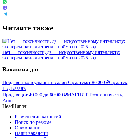
Читайте также
Нет — токсичности, да — искусственному интеллекту:
эксперты назвали тренды найма на 2025 год
Вакансии дня
Продавец-консультант в салон Орматек
от
80 000
₽
Орматек,
ГК, Казань
Продавец
от
40 000
до
60 000
₽
МАГНИТ, Розничная сеть,
Айша
HeadHunter
Размещение вакансий
Поиск по резюме
О компании
Наши вакансии