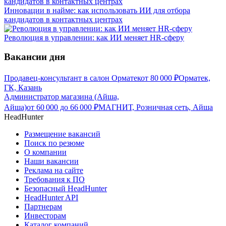
Инновации в найме: как использовать ИИ для отбора
кандидатов в контактных центрах
Революция в управлении: как ИИ меняет HR-сферу
Вакансии дня
Продавец-консультант в салон Орматек
от
80 000
₽
Орматек,
ГК, Казань
Администратор магазина (Айша,
Айша)
от
60 000
до
66 000
₽
МАГНИТ, Розничная сеть, Айша
HeadHunter
Размещение вакансий
Поиск по резюме
О компании
Наши вакансии
Реклама на сайте
Требования к ПО
Безопасный HeadHunter
HeadHunter API
Партнерам
Инвесторам
Каталог компаний