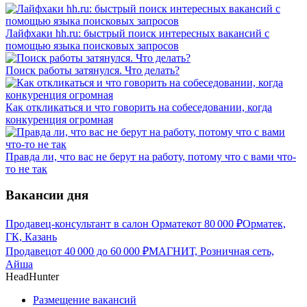
Лайфхаки hh.ru: быстрый поиск интересных вакансий с
помощью языка поисковых запросов
Поиск работы затянулся. Что делать?
Как откликаться и что говорить на собеседовании, когда
конкуренция огромная
Правда ли, что вас не берут на работу, потому что с вами что-
то не так
Вакансии дня
Продавец-консультант в салон Орматек
от
80 000
₽
Орматек,
ГК, Казань
Продавец
от
40 000
до
60 000
₽
МАГНИТ, Розничная сеть,
Айша
HeadHunter
Размещение вакансий