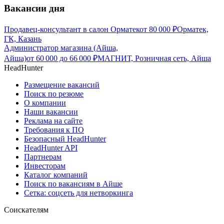
Вакансии дня
Продавец-консультант в салон Орматек
от
80 000
₽
Орматек,
ГК, Казань
Администратор магазина (Айша,
Айша)
от
60 000
до
66 000
₽
МАГНИТ, Розничная сеть, Айша
HeadHunter
Размещение вакансий
Поиск по резюме
О компании
Наши вакансии
Реклама на сайте
Требования к ПО
Безопасный HeadHunter
HeadHunter API
Партнерам
Инвесторам
Каталог компаний
Поиск по вакансиям в Айше
Сетка: соцсеть для нетворкинга
Соискателям