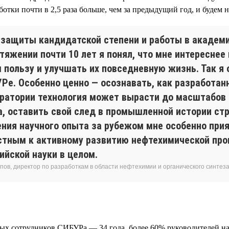
ботки почти в 2,5 раза больше, чем за предыдущий год, и будем 
 защиты кандидатской степени и работы в академ
тяжении почти 10 лет я понял, что мне интереснее
 пользу и улучшать их повседневную жизнь. Так я 
УРе. Особенно ценно — осознавать, как разработан
оратории технология может вырасти до масштабов 
а, оставить свой след в промышленной истории стр
ения научного опыта за рубежом мне особенно при
стным к активному развитию нефтехимической пр
ийской науки в целом.
пов, директор по разработкам в области нефтехимии и органического синте
ных сотрудников СИБУРа — 34 года, более 60% руководителей н