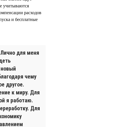
е учитываются
компенсации расходов
пуска и бесплатные
 Лично для меня
деть
 новый
благодаря чему
ое другое.
ение к миру. Для
ой я работаю.
ереработку. Для
экономику
бавлением