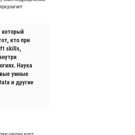
предлагает
, который
от, кто при
 skills,
внутри
огиях. Наука
овые умные
ata и другие
отки охотно идут