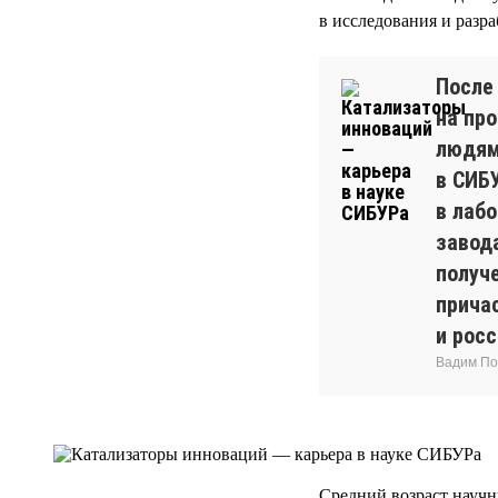
в исследования и разра
После
на про
людям
в СИБ
в лаб
завод
получ
прича
и росс
Вадим По
Средний возраст науч