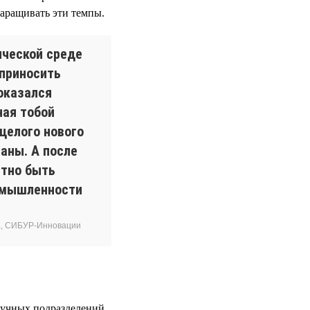
наращивать эти темпы.
ической среде
 приносить
оказался
ная тобой
целого нового
аны. А после
ятно быть
омышленности
за, СИБУР-Инновации
аучных подразделений