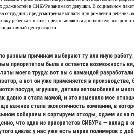
 должностей в СИБУРе занимают девушки. В социальном пакет
ва сотрудниц: предусмотрены выплаты при рождении ребенка, 
отовку ребенка к школе, предоставляются дополнительные дни от
орпоративный центр отдыха.
по разным причинам выбирают ту или иную работу.
ным приоритетом была и остается возможность ви
ьтаты моего труда: вот вы с командой разработали
затор, а вот он уже применяется в производстве, 
аются посуда, игрушки, детали автомобилей и мног
ак давно я стала мамой, и это изменило мое отнош
еще важнее стала экологичность компании, в котор
сыном собираем и сортируем отходы, сдаем их на п
ценно, что один из приоритетов СИБУРа — вклад в 
утого цикла: у нас уже есть марки полимеров с до