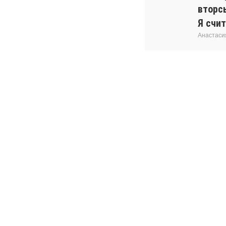
вторс
Я счит
Анастаси