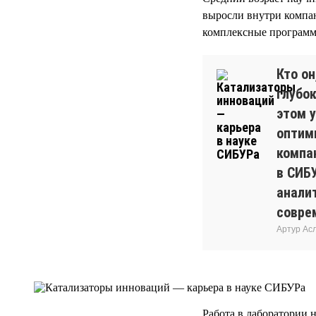
выросли внутри компан
комплексные программы
Кто о
глубок
этом у
оптим
компа
в СИБ
анали
совре
Артур Ас
Работа в лаборатории н