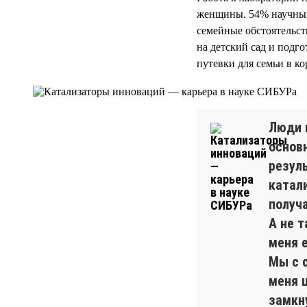
женщины. 54% научных
семейные обстоятельст
на детский сад и подг
путевки для семьи в к
Люди 
основ
резул
катали
получ
А не т
меня 
Мы с 
меня 
замкн