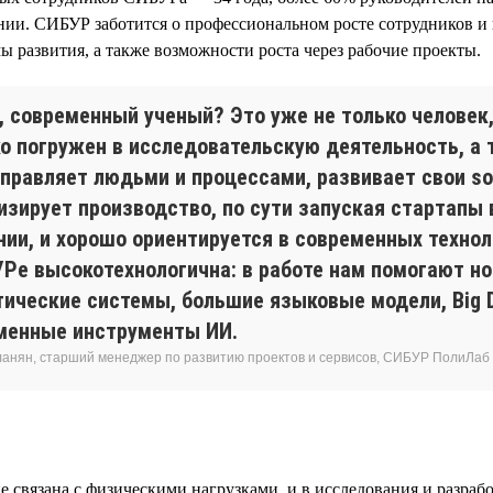
ии. СИБУР заботится о профессиональном росте сотрудников и 
 развития, а также возможности роста через рабочие проекты.
н, современный ученый? Это уже не только человек
о погружен в исследовательскую деятельность, а т
правляет людьми и процессами, развивает свои soft
изирует производство, по сути запуская стартапы 
нии, и хорошо ориентируется в современных технол
УРе высокотехнологична: в работе нам помогают н
тические системы, большие языковые модели, Big D
менные инструменты ИИ.
ланян, старший менеджер по развитию проектов и сервисов, СИБУР ПолиЛаб
е связана с физическими нагрузками, и в исследования и разраб