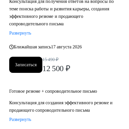
Консультация для получения ответов на вопросы по
• Поддержу в успешном старте карьеры или после
теме поиска работы и развития карьеры, создания
перерыва в работе
эффективного резюме и продающего
сопроводительного письма
Кому могу помочь:
Развернуть
• HoReCa
• В2В / В2С / B2G торговля, в том числе e-commerce
Ближайшая запись
17 августа 2026
• логистика (складская, транспортная), ВЭД, транспорт
(обслуживание, эксплуатация, продажи), закупки/тендеры
15 490
₽
Записаться
• эксплуатации недвижимости и АХО
12 500
₽
• образование
• управление персоналом
• услуги в beauty-индустрии
Готовое резюме + сопроводительное письмо
• event-сфера
Консультация для создания эффективного резюме и
продающего сопроводительного письма
Развернуть