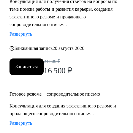
Консультация для получения ответов на вопросы по
теме поиска работы и развития карьеры, создания
Кому могу помочь:
эффективного резюме и продающего
Специалистам и руководителям из следующих сфер:
сопроводительного письма.
• hr
Развернуть
• карьерного консультирования
• продаж
Ближайшая запись
20 августа 2026
• проектного менеджмента
• маркетинга
24 500
₽
Записаться
• аналитики
16 500
₽
• финансов
• закупок
• логистики
Готовое резюме + сопроводительное письмо
• АХО и пр.
Консультация для создания эффективного резюме и
продающего сопроводительного письма.
Я помогу вам, даже если вы:
• несколько лет не работали;
Развернуть
• совсем без опыта работы;