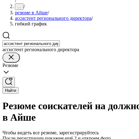
/
/
...
резюме в Айше
/
ассистент регионального директора
/
гибкий график
ассистент регионального директора
Резюме
Найти
Резюме соискателей на должн
в Айше
Чтобы видеть все резюме, зарегистрируйтесь
После регистрации покажем ещё 2 и откроем фото