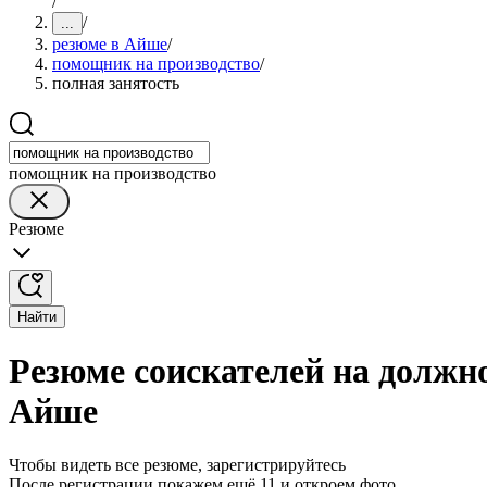
/
/
...
резюме в Айше
/
помощник на производство
/
полная занятость
помощник на производство
Резюме
Найти
Резюме соискателей на должн
Айше
Чтобы видеть все резюме, зарегистрируйтесь
После регистрации покажем ещё 11 и откроем фото