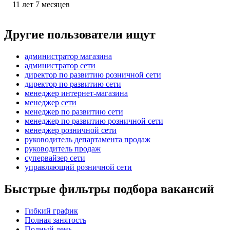
11
лет
7
месяцев
Другие пользователи ищут
администратор магазина
администратор сети
директор по развитию розничной сети
директор по развитию сети
менеджер интернет-магазина
менеджер сети
менеджер по развитию сети
менеджер по развитию розничной сети
менеджер розничной сети
руководитель департамента продаж
руководитель продаж
супервайзер сети
управляющий розничной сети
Быстрые фильтры подбора вакансий
Гибкий график
Полная занятость
Полный день