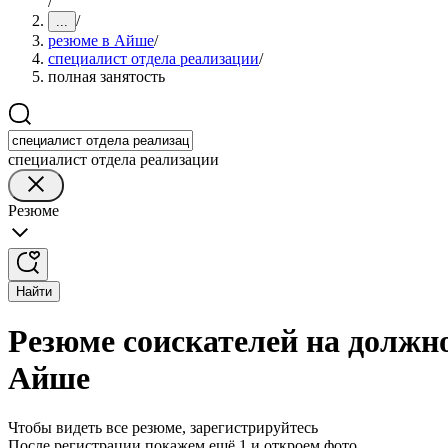
/
/
...
резюме в Айше
/
специалист отдела реализации
/
полная занятость
специалист отдела реализации
Резюме
Найти
Резюме соискателей на должно
Айше
Чтобы видеть все резюме, зарегистрируйтесь
После регистрации покажем ещё 1 и откроем фото