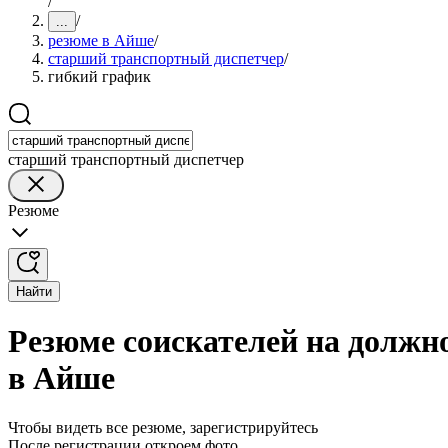
/
/
...
резюме в Айше
/
старший транспортный диспетчер
/
гибкий график
старший транспортный диспетчер
Резюме
Найти
Резюме соискателей на должн
в Айше
Чтобы видеть все резюме, зарегистрируйтесь
После регистрации откроем фото