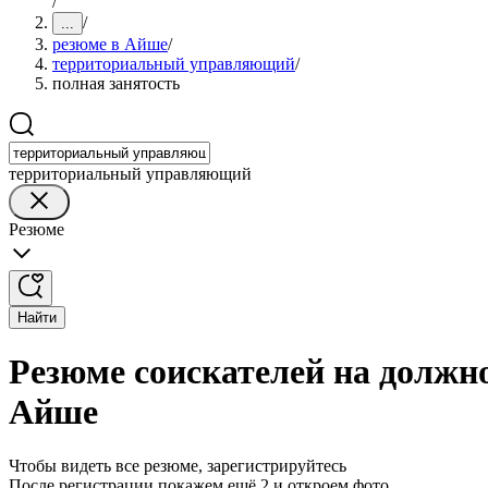
/
/
...
резюме в Айше
/
территориальный управляющий
/
полная занятость
территориальный управляющий
Резюме
Найти
Резюме соискателей на должн
Айше
Чтобы видеть все резюме, зарегистрируйтесь
После регистрации покажем ещё 2 и откроем фото