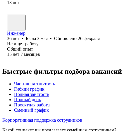
13
лет
Инженер
36
лет
•
Была
3 мая
•
Обновлено
26 февраля
Не ищет работу
Общий опыт
15
лет
7
месяцев
Быстрые фильтры подбора вакансий
Частичная занятость
Гибкий график
Полная занятость
Полный день
Проектная работа
Сменный график
Корпоративная поддержка сотрудников
Какой соцпакет вы предлагаете семейным сотрудникам?