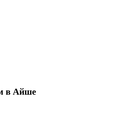
м в Айше