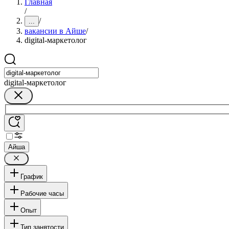
Главная
/
/
...
вакансии в Айше
/
digital-маркетолог
digital-маркетолог
Айша
График
Рабочие часы
Опыт
Тип занятости