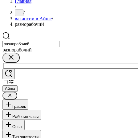
Главная
/
/
...
вакансии в Айше
/
разнорабочий
разнорабочий
Айша
График
Рабочие часы
Опыт
Тип занятости