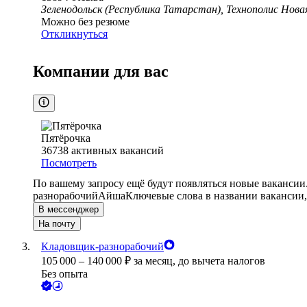
Зеленодольск (Республика Татарстан), Технополис Новая
Можно без резюме
Откликнуться
Компании для вас
Пятёрочка
36738
активных вакансий
Посмотреть
По вашему запросу ещё будут появляться новые вакансии
разнорабочий
Айша
Ключевые слова в названии вакансии,
В мессенджер
На почту
Кладовщик-разнорабочий
105 000
–
140 000
₽
за месяц,
до вычета налогов
Без опыта