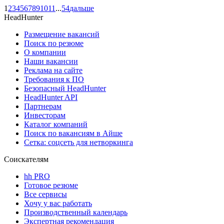
1
2
3
4
5
6
7
8
9
10
11
...
54
дальше
HeadHunter
Размещение вакансий
Поиск по резюме
О компании
Наши вакансии
Реклама на сайте
Требования к ПО
Безопасный HeadHunter
HeadHunter API
Партнерам
Инвесторам
Каталог компаний
Поиск по вакансиям в Айше
Сетка: соцсеть для нетворкинга
Соискателям
hh PRO
Готовое резюме
Все сервисы
Хочу у вас работать
Производственный календарь
Экспертная рекомендация