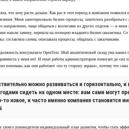
яла, что хочу расти дальше. Как раз в этот период в компании появился
вления. Меня заинтересовали бизнес-процессы, захотелось разобраться с 
то направление, чаще общаться с коллегами из других отделов — и меня
а мне нашли замену, перешла на позицию младшего бизнес-аналитика. Со
ка: составляла схемы, описывала процессы, общалась с заказчиками.
 должность консультанта OpenText. Мой аналитический склад ума нашел 
раммиста у меня нет. И опыт работы администратором помогает до сих по
сно понимаю, как они работают «по ту сторону экрана», потому что сама
ствительно можно развиваться и горизонтально, и 
 годами сидеть на одном месте: вам сами могут п
о-то новое, и часто именно компания становится и
й
у своего руководителя индивидуальный план развития, чтобы стать эфф