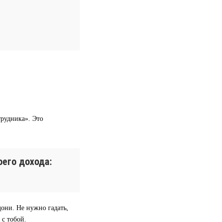
трудника». Это
его дохода:
дони. Не нужно гадать,
 с тобой.