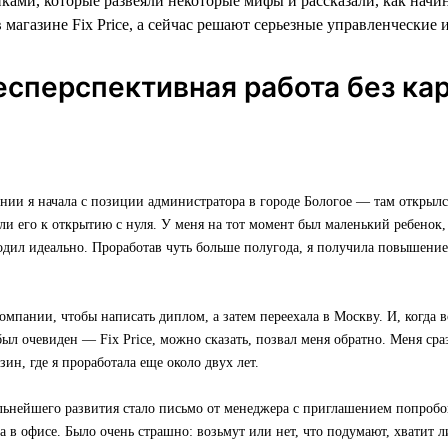
ками, которые развеяли некоторые мифы и рассказали, как начи
 магазине Fix Price, а сейчас решают серьезные управленческие 
есперспективная работа без ка
нии я начала с позиции администратора в городе Бологое — там открылс
или его к открытию с нуля. У меня на тот момент был маленький ребенок, 
одил идеально. Проработав чуть больше полугода, я получила повышени
омпании, чтобы написать диплом, а затем переехала в Москву. И, когда в
был очевиден — Fix Price, можно сказать, позвал меня обратно. Меня ср
зин, где я проработала еще около двух лет.
льнейшего развития стало письмо от менеджера с приглашением попробо
 в офисе. Было очень страшно: возьмут или нет, что подумают, хватит л