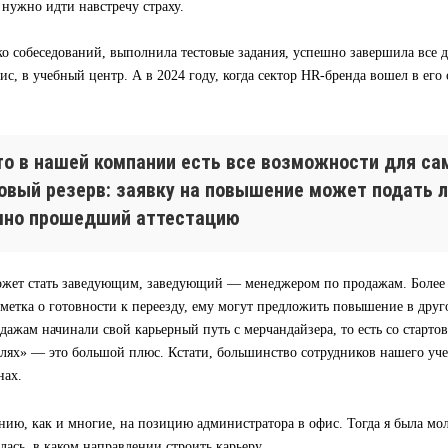
а нужно идти навстречу страху.
о собеседований, выполнила тестовые задания, успешно завершила все д
ис, в учебный центр. А в 2024 году, когда сектор HR-бренда вошел в его
что в нашей компании есть все возможности для са
ровый резерв: заявку на повышение может подать 
шно прошедший аттестацию
жет стать заведующим, заведующий — менеджером по продажам. Более т
тметка о готовности к переезду, ему могут предложить повышение в дру
ажам начинали свой карьерный путь с мерчандайзера, то есть со старто
олях» — это большой плюс. Кстати, большинство сотрудников нашего уч
нах.
нию, как и многие, на позицию администратора в офис. Тогда я была м
лась, в каком направлении строить карьеру.