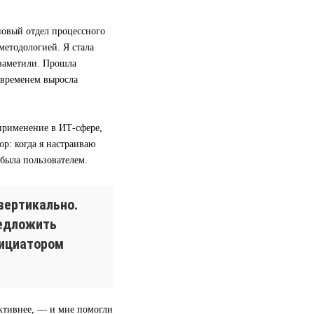
 новый отдел процессного
методологией. Я стала
 заметили. Прошла
 временем выросла
применение в ИТ-сфере,
р: когда я настраиваю
 была пользователем.
вертикально.
редложить
нициатором
ективнее, — и мне помогли