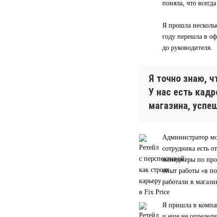
поняла, что всегд
Я прошла нескольк
году перешла в оф
до руководителя.
Я точно знаю, 
У нас есть кад
магазина, успе
Администратор мо
сотрудника есть о
менеджеры по прод
опыт работы «в п
работали в магази
Я пришла в компа
и еще не определи