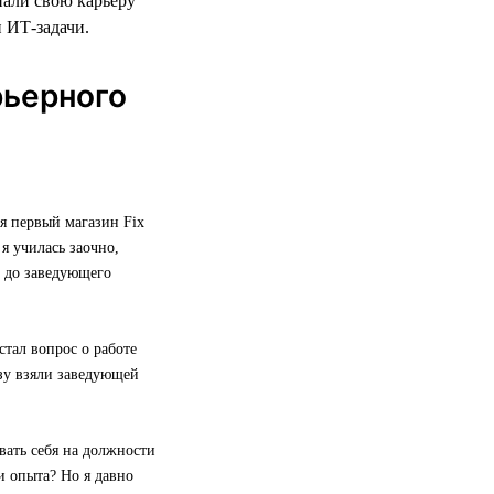
нали свою карьеру
и ИТ-задачи.
рьерного
я первый магазин Fix
я училась заочно,
е до заведующего
стал вопрос о работе
азу взяли заведующей
вать себя на должности
и опыта? Но я давно