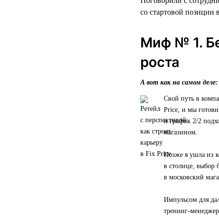
Поговорили с сотрудни
со стартовой позиции в
Миф № 1. Б
роста
А вот как на самом деле:
Свой путь в компа
Price, и мы готов
и график 2/2 подх
магазином.
Позже я ушла из к
в столице, выбор 
в московский мага
Импульсом для да
тренинг-менеджера