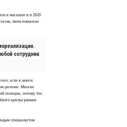
ела в магазине и в 2020
 состав, меня повысили
мореализации.
любой сотрудник
ого, если в анкете
гом регионе. Многие
вой позиции, потому что
ебного центра раньше
олодым специалистом