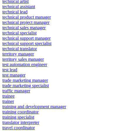
technical artist
technical assistant
technical lead
technical product manager
technical project manager
technical sales manager
technical specialist
technical support manager
technical support specialist
technical translator
territory manager
territory sales manager
test automation engineer
test lead
test manager
trade marketing manager
trade marketing specialist
traffic manager
trainee
trainer
training and development manager
training coordinator
training specialist
translator interpreter
travel coordinator