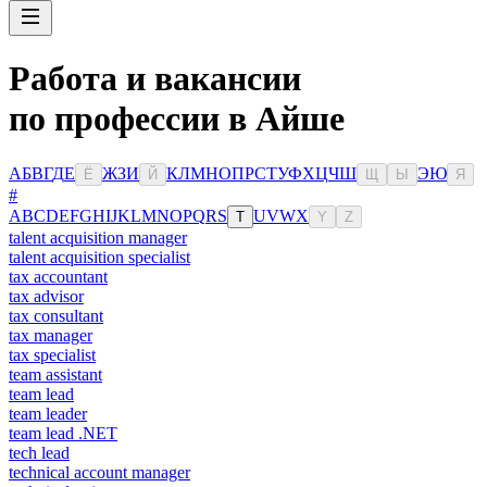
Работа и вакансии
по профессии в Айше
А
Б
В
Г
Д
Е
Ж
З
И
К
Л
М
Н
О
П
Р
С
Т
У
Ф
Х
Ц
Ч
Ш
Э
Ю
Ё
Й
Щ
Ы
Я
#
A
B
C
D
E
F
G
H
I
J
K
L
M
N
O
P
Q
R
S
U
V
W
X
T
Y
Z
talent acquisition manager
talent acquisition specialist
tax accountant
tax advisor
tax consultant
tax manager
tax specialist
team assistant
team lead
team leader
team lead .NET
tech lead
technical account manager