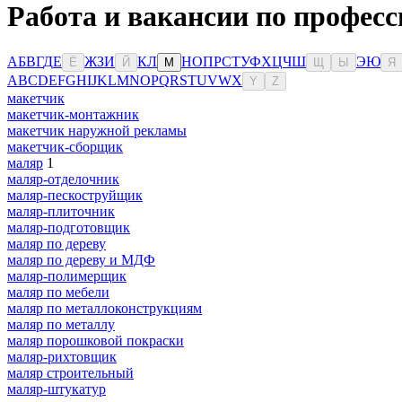
Работа и вакансии по профес
А
Б
В
Г
Д
Е
Ж
З
И
К
Л
Н
О
П
Р
С
Т
У
Ф
Х
Ц
Ч
Ш
Э
Ю
Ё
Й
М
Щ
Ы
Я
A
B
C
D
E
F
G
H
I
J
K
L
M
N
O
P
Q
R
S
T
U
V
W
X
Y
Z
макетчик
макетчик-монтажник
макетчик наружной рекламы
макетчик-сборщик
маляр
1
маляр-отделочник
маляр-пескоструйщик
маляр-плиточник
маляр-подготовщик
маляр по дереву
маляр по дереву и МДФ
маляр-полимерщик
маляр по мебели
маляр по металлоконструкциям
маляр по металлу
маляр порошковой покраски
маляр-рихтовщик
маляр строительный
маляр-штукатур