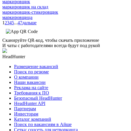
маркировщик
маркировщик на склад
маркировщик-стикеровщик
маркировщица
1
2
3
4
5
...
47
дальше
Сканируйте QR-код, чтобы скачать приложение
И чаты с работодателями всегда будут под рукой
HeadHunter
Размещение вакансий
Поиск по резюме
О компании
Наши вакансии
Реклама на сайте
Требования к ПО
Безопасный HeadHunter
HeadHunter API
Партнерам
Инвесторам
Каталог компаний
Поиск по вакансиям в Айше
Сетка: соцсеть для нетворкинга