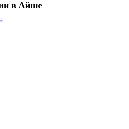
сии в Айше
#