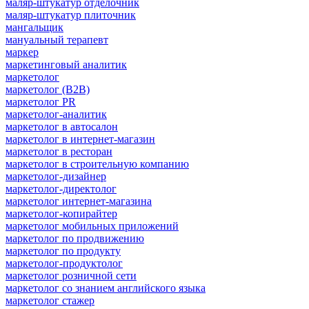
маляр-штукатур отделочник
маляр-штукатур плиточник
мангальщик
мануальный терапевт
маркер
маркетинговый аналитик
маркетолог
маркетолог (B2B)
маркетолог PR
маркетолог-аналитик
маркетолог в автосалон
маркетолог в интернет-магазин
маркетолог в ресторан
маркетолог в строительную компанию
маркетолог-дизайнер
маркетолог-директолог
маркетолог интернет-магазина
маркетолог-копирайтер
маркетолог мобильных приложений
маркетолог по продвижению
маркетолог по продукту
маркетолог-продуктолог
маркетолог розничной сети
маркетолог со знанием английского языка
маркетолог стажер