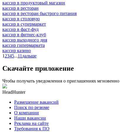
кассир в продуктовый магазин
кассир в ресторан
кассир в ресторан быстрого питания
кассир в столовую
кассир в супермаркет
кассир в фаст-фуд
кассир в фитнес-клуб
кассир выходного дня
кассир гипермаркета
кассир казино
1
2
3
4
5
...
11
дальше
Скачайте приложение
Чтобы получать уведомления о приглашениях мгновенно
HeadHunter
Размещение вакансий
Поиск по резюме
О компании
Наши вакансии
Реклама на сайте
Требования к ПО