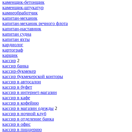
каменщик-бетонщик
каменщик-штукатур
камнеобработчик
капитан-механик
капитан-механик речного флота
капитан-наставник
капитан судна
капитан яхты
кардиолог
картограф
карщик
кассир
2
кассир банка
кассир-букмекер
кассир букмекерской конторы
кассир в автосалон
кассир в буфет
кассир в интернет-магазин
кассир в кафе
кассир в кофейню
кассир в магазин одежды
2
кассир в ночной клуб
кассир в отделение банка
кассир в офис
кассир в пиццерию