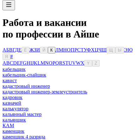
Работа и вакансии
по профессии в Айше
А
Б
В
Г
Д
Е
Ж
З
И
Л
М
Н
О
П
Р
С
Т
У
Ф
Х
Ц
Ч
Ш
Э
Ю
Ё
Й
К
Щ
Ы
#
Я
A
B
C
D
E
F
G
H
I
J
K
L
M
N
O
P
Q
R
S
T
U
V
W
X
Y
Z
кабельщик
кабельщик-спайщик
кавист
кадастровый инженер
кадастровый инженер-землеустроитель
кадровик
казначей
калькулятор
кальянный мастер
кальянщик
КАМ
каменщик
каменщик 4 разряда