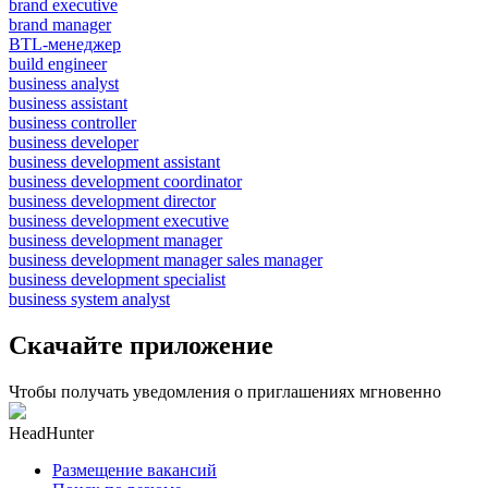
brand executive
brand manager
BTL-менеджер
build engineer
business analyst
business assistant
business controller
business developer
business development assistant
business development coordinator
business development director
business development executive
business development manager
business development manager sales manager
business development specialist
business system analyst
Скачайте приложение
Чтобы получать уведомления о приглашениях мгновенно
HeadHunter
Размещение вакансий