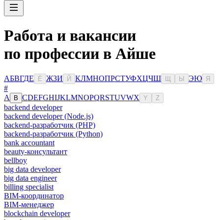
Работа и вакансии
по профессии в Айше
А
Б
В
Г
Д
Е
Ж
З
И
К
Л
М
Н
О
П
Р
С
Т
У
Ф
Х
Ц
Ч
Ш
Э
Ю
Ё
Й
Щ
Ы
Я
#
A
C
D
E
F
G
H
I
J
K
L
M
N
O
P
Q
R
S
T
U
V
W
X
B
Y
Z
backend developer
backend developer (Node.js)
backend-разработчик (PHP)
backend-разработчик (Python)
bank accountant
beauty-консультант
bellboy
big data developer
big data engineer
billing specialist
BIM-координатор
BIM-менеджер
blockchain developer