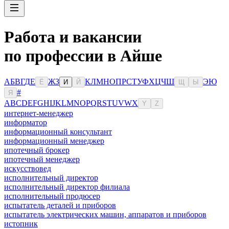
Работа и вакансии
по профессии в Айше
А
Б
В
Г
Д
Е
Ж
З
К
Л
М
Н
О
П
Р
С
Т
У
Ф
Х
Ц
Ч
Ш
Э
Ю
Ё
И
Й
Щ
Ы
#
Я
A
B
C
D
E
F
G
H
I
J
K
L
M
N
O
P
Q
R
S
T
U
V
W
X
Y
Z
интернет-менеджер
информатор
информационный консультант
информационный менеджер
ипотечный брокер
ипотечный менеджер
искусствовед
исполнительный директор
исполнительный директор филиала
исполнительный продюсер
испытатель деталей и приборов
испытатель электрических машин, аппаратов и приборов
истопник