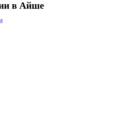
сии в Айше
#