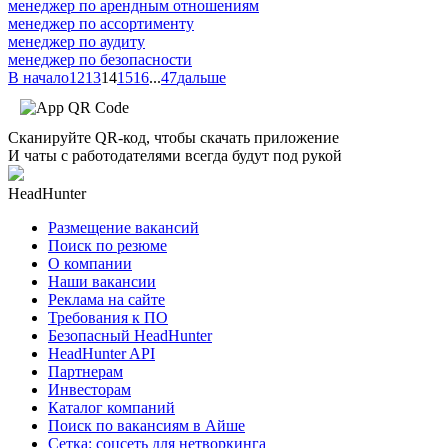
менеджер по арендным отношениям
менеджер по ассортименту
менеджер по аудиту
менеджер по безопасности
В начало
12
13
14
15
16
...
47
дальше
Сканируйте QR-код, чтобы скачать приложение
И чаты с работодателями всегда будут под рукой
HeadHunter
Размещение вакансий
Поиск по резюме
О компании
Наши вакансии
Реклама на сайте
Требования к ПО
Безопасный HeadHunter
HeadHunter API
Партнерам
Инвесторам
Каталог компаний
Поиск по вакансиям в Айше
Сетка: соцсеть для нетворкинга