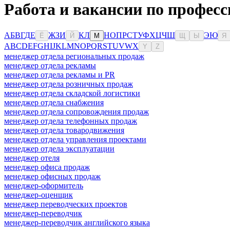
Работа и вакансии по профес
А
Б
В
Г
Д
Е
Ж
З
И
К
Л
Н
О
П
Р
С
Т
У
Ф
Х
Ц
Ч
Ш
Э
Ю
Ё
Й
М
Щ
Ы
Я
A
B
C
D
E
F
G
H
I
J
K
L
M
N
O
P
Q
R
S
T
U
V
W
X
Y
Z
менеджер отдела региональных продаж
менеджер отдела рекламы
менеджер отдела рекламы и PR
менеджер отдела розничных продаж
менеджер отдела складской логистики
менеджер отдела снабжения
менеджер отдела сопровождения продаж
менеджер отдела телефонных продаж
менеджер отдела товародвижения
менеджер отдела управления проектами
менеджер отдела эксплуатации
менеджер отеля
менеджер офиса продаж
менеджер офисных продаж
менеджер-оформитель
менеджер-оценщик
менеджер переводческих проектов
менеджер-переводчик
менеджер-переводчик английского языка