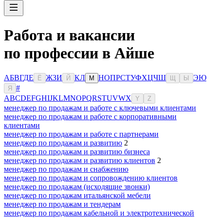
Работа и вакансии
по профессии в Айше
А
Б
В
Г
Д
Е
Ж
З
И
К
Л
Н
О
П
Р
С
Т
У
Ф
Х
Ц
Ч
Ш
Э
Ю
Ё
Й
М
Щ
Ы
#
Я
A
B
C
D
E
F
G
H
I
J
K
L
M
N
O
P
Q
R
S
T
U
V
W
X
Y
Z
менеджер по продажам и работе с ключевыми клиентами
менеджер по продажам и работе с корпоративными
клиентами
менеджер по продажам и работе с партнерами
менеджер по продажам и развитию
2
менеджер по продажам и развитию бизнеса
менеджер по продажам и развитию клиентов
2
менеджер по продажам и снабжению
менеджер по продажам и сопровождению клиентов
менеджер по продажам (исходящие звонки)
менеджер по продажам итальянской мебели
менеджер по продажам и тендерам
менеджер по продажам кабельной и электротехнической