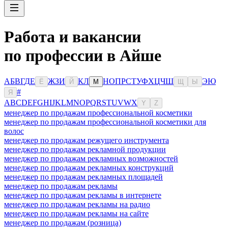
Работа и вакансии
по профессии в Айше
А
Б
В
Г
Д
Е
Ж
З
И
К
Л
Н
О
П
Р
С
Т
У
Ф
Х
Ц
Ч
Ш
Э
Ю
Ё
Й
М
Щ
Ы
#
Я
A
B
C
D
E
F
G
H
I
J
K
L
M
N
O
P
Q
R
S
T
U
V
W
X
Y
Z
менеджер по продажам профессиональной косметики
менеджер по продажам профессиональной косметики для
волос
менеджер по продажам режущего инструмента
менеджер по продажам рекламной продукции
менеджер по продажам рекламных возможностей
менеджер по продажам рекламных конструкций
менеджер по продажам рекламных площадей
менеджер по продажам рекламы
менеджер по продажам рекламы в интернете
менеджер по продажам рекламы на радио
менеджер по продажам рекламы на сайте
менеджер по продажам (розница)