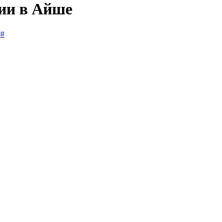
сии в Айше
#