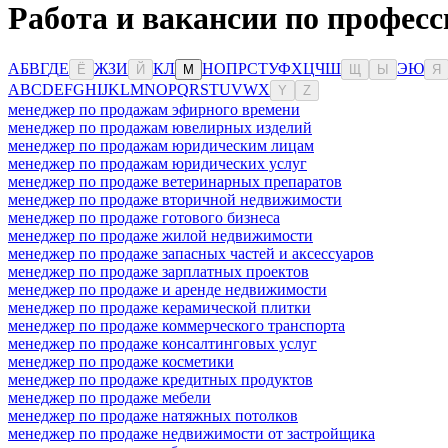
Работа и вакансии по профес
А
Б
В
Г
Д
Е
Ж
З
И
К
Л
Н
О
П
Р
С
Т
У
Ф
Х
Ц
Ч
Ш
Э
Ю
Ё
Й
М
Щ
Ы
Я
A
B
C
D
E
F
G
H
I
J
K
L
M
N
O
P
Q
R
S
T
U
V
W
X
Y
Z
менеджер по продажам эфирного времени
менеджер по продажам ювелирных изделий
менеджер по продажам юридическим лицам
менеджер по продажам юридических услуг
менеджер по продаже ветеринарных препаратов
менеджер по продаже вторичной недвижимости
менеджер по продаже готового бизнеса
менеджер по продаже жилой недвижимости
менеджер по продаже запасных частей и аксессуаров
менеджер по продаже зарплатных проектов
менеджер по продаже и аренде недвижимости
менеджер по продаже керамической плитки
менеджер по продаже коммерческого транспорта
менеджер по продаже консалтинговых услуг
менеджер по продаже косметики
менеджер по продаже кредитных продуктов
менеджер по продаже мебели
менеджер по продаже натяжных потолков
менеджер по продаже недвижимости от застройщика