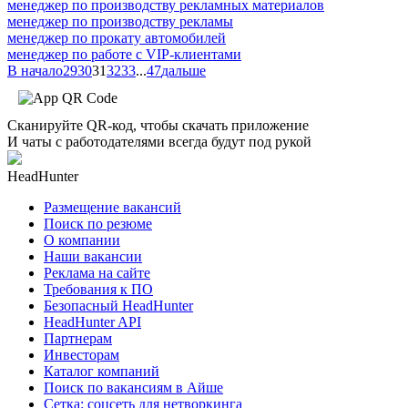
менеджер по производству рекламных материалов
менеджер по производству рекламы
менеджер по прокату автомобилей
менеджер по работе с VIP-клиентами
В начало
29
30
31
32
33
...
47
дальше
Сканируйте QR-код, чтобы скачать приложение
И чаты с работодателями всегда будут под рукой
HeadHunter
Размещение вакансий
Поиск по резюме
О компании
Наши вакансии
Реклама на сайте
Требования к ПО
Безопасный HeadHunter
HeadHunter API
Партнерам
Инвесторам
Каталог компаний
Поиск по вакансиям в Айше
Сетка: соцсеть для нетворкинга