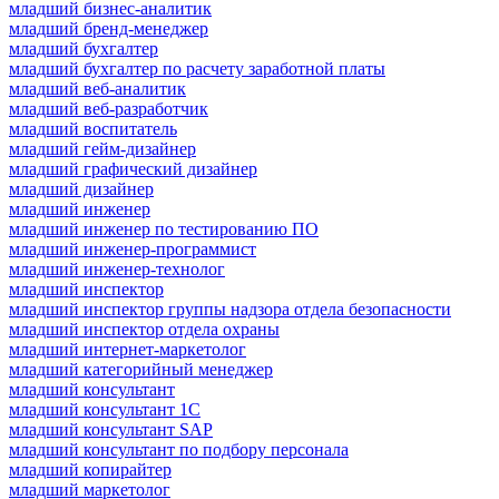
младший бизнес-аналитик
младший бренд-менеджер
младший бухгалтер
младший бухгалтер по расчету заработной платы
младший веб-аналитик
младший веб-разработчик
младший воспитатель
младший гейм-дизайнер
младший графический дизайнер
младший дизайнер
младший инженер
младший инженер по тестированию ПО
младший инженер-программист
младший инженер-технолог
младший инспектор
младший инспектор группы надзора отдела безопасности
младший инспектор отдела охраны
младший интернет-маркетолог
младший категорийный менеджер
младший консультант
младший консультант 1С
младший консультант SAP
младший консультант по подбору персонала
младший копирайтер
младший маркетолог