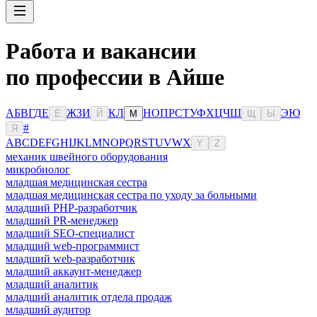
Работа и вакансии
по профессии в Айше
А
Б
В
Г
Д
Е
Ж
З
И
К
Л
Н
О
П
Р
С
Т
У
Ф
Х
Ц
Ч
Ш
Э
Ю
Ё
Й
М
Щ
Ы
#
Я
A
B
C
D
E
F
G
H
I
J
K
L
M
N
O
P
Q
R
S
T
U
V
W
X
Y
Z
механик швейного оборудования
микробиолог
младшая медицинская сестра
младшая медицинская сестра по уходу за больными
младший PHP-разработчик
младший PR-менеджер
младший SEO-специалист
младший web-программист
младший web-разработчик
младший аккаунт-менеджер
младший аналитик
младший аналитик отдела продаж
младший аудитор