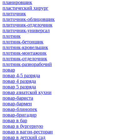
планировщик
пластический хирург
плиточник
плиточник-облицовщик
плиточник-отделочник
плиточник-универсал
плотник
плотник-бетонщик
плотник-кровельщик
плотник-монтажник
плотник-отделочник
плотник-разнорабочий
повар
повар 4-5 разряда
повар 4 разряда
повар 5 разряда
повар азиатской кухни
повар-бариста
повар-бармен
повар-блинопек
повар-бригадир
повар в бар
повар в бургерную
повар в вагон-ресторан
повар в детский сад