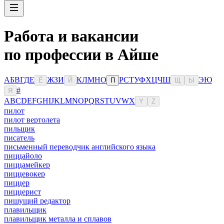
Работа и вакансии
по профессии в Айше
А
Б
В
Г
Д
Е
Ж
З
И
К
Л
М
Н
О
Р
С
Т
У
Ф
Х
Ц
Ч
Ш
Э
Ю
Ё
Й
П
Щ
Ы
#
Я
A
B
C
D
E
F
G
H
I
J
K
L
M
N
O
P
Q
R
S
T
U
V
W
X
Y
Z
пилот
пилот вертолета
пильщик
писатель
письменный переводчик английского языка
пиццайоло
пиццамейкер
пиццевокер
пиццер
пиццерист
пишущий редактор
плавильщик
плавильщик металла и сплавов