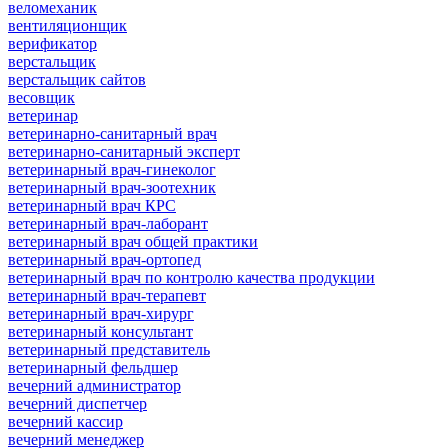
веломеханик
вентиляционщик
верификатор
верстальщик
верстальщик сайтов
весовщик
ветеринар
ветеринарно-санитарный врач
ветеринарно-санитарный эксперт
ветеринарный врач-гинеколог
ветеринарный врач-зоотехник
ветеринарный врач КРС
ветеринарный врач-лаборант
ветеринарный врач общей практики
ветеринарный врач-ортопед
ветеринарный врач по контролю качества продукции
ветеринарный врач-терапевт
ветеринарный врач-хирург
ветеринарный консультант
ветеринарный представитель
ветеринарный фельдшер
вечерний администратор
вечерний диспетчер
вечерний кассир
вечерний менеджер