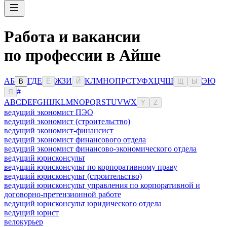
Работа и вакансии
по профессии в Айше
А
Б
Г
Д
Е
Ж
З
И
К
Л
М
Н
О
П
Р
С
Т
У
Ф
Х
Ц
Ч
Ш
Э
Ю
В
Ё
Й
Щ
Ы
#
Я
A
B
C
D
E
F
G
H
I
J
K
L
M
N
O
P
Q
R
S
T
U
V
W
X
Y
Z
ведущий экономист ПЭО
ведущий экономист (строительство)
ведущий экономист-финансист
ведущий экономист финансового отдела
ведущий экономист финансово-экономического отдела
ведущий юрисконсульт
ведущий юрисконсульт по корпоративному праву
ведущий юрисконсульт (строительство)
ведущий юрисконсульт управления по корпоративной и
договорно-претензионной работе
ведущий юрисконсульт юридического отдела
ведущий юрист
велокурьер