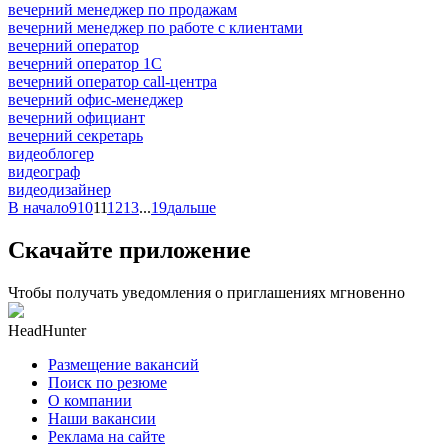
вечерний менеджер по продажам
вечерний менеджер по работе с клиентами
вечерний оператор
вечерний оператор 1С
вечерний оператор call-центра
вечерний офис-менеджер
вечерний официант
вечерний секретарь
видеоблогер
видеограф
видеодизайнер
В начало
9
10
11
12
13
...
19
дальше
Скачайте приложение
Чтобы получать уведомления о приглашениях мгновенно
HeadHunter
Размещение вакансий
Поиск по резюме
О компании
Наши вакансии
Реклама на сайте